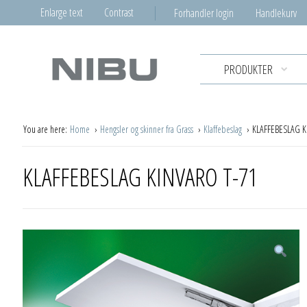
Enlarge text
Contrast
Forhandler login
Handlekurv
PRODUKTER
You are here:
Home
Hengsler og skinner fra Grass
Klaffebeslag
KLAFFEBESLAG K
KLAFFEBESLAG KINVARO T-71