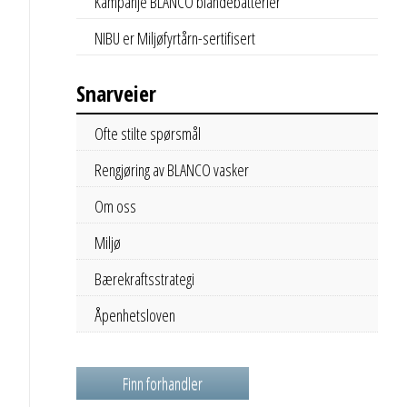
Kampanje BLANCO blandebatterier
NIBU er Miljøfyrtårn-sertifisert
Snarveier
Ofte stilte spørsmål
Rengjøring av BLANCO vasker
Om oss
Miljø
Bærekraftsstrategi
Åpenhetsloven
Finn forhandler