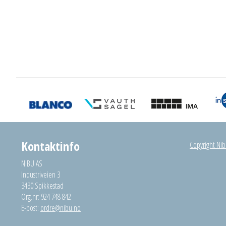
Kontaktinfo
Copyright Nibu
NIBU AS
Industriveien 3
3430 Spikkestad
Org.nr: 924 748 842
E-post:
ordre@nibu.no