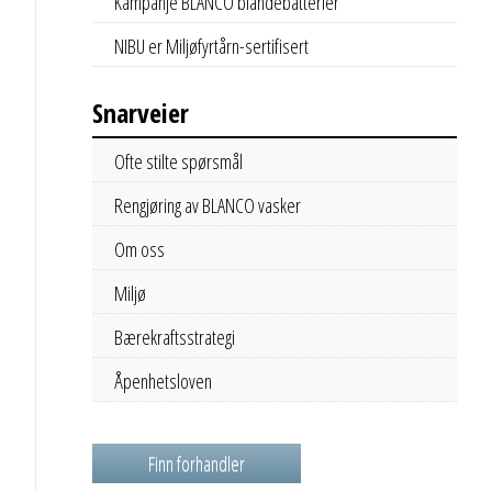
Kampanje BLANCO blandebatterier
NIBU er Miljøfyrtårn-sertifisert
Snarveier
Ofte stilte spørsmål
Rengjøring av BLANCO vasker
Om oss
Miljø
Bærekraftsstrategi
Åpenhetsloven
Finn forhandler