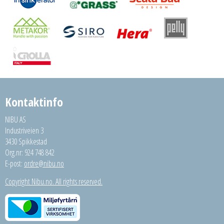
Kontaktinfo
NIBU AS
Industriveien 3
3430 Spikkestad
Org.nr: 924 748 842
E-post:
ordre@nibu.no
Copyright Nibu.no. All rights reserved.