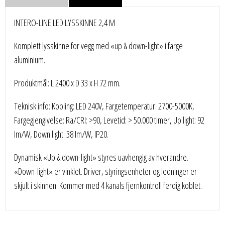
INTERO-LINE LED LYSSKINNE 2,4 M
Komplett lysskinne for vegg med «up & down-light» i farge
aluminium.
Produktmål: L 2400 x D 33 x H 72 mm.
Teknisk info: Kobling: LED 240V, Fargetemperatur: 2700-5000K,
Fargegjengivelse: Ra/CRI: >90, Levetid: > 50.000 timer, Up light: 92
Im/W, Down light: 38 Im/W, IP20.
Dynamisk «Up & down-light» styres uavhengig av hverandre.
«Down-light» er vinklet. Driver, styringsenheter og ledninger er
skjult i skinnen. Kommer med 4 kanals fjernkontroll ferdig koblet.