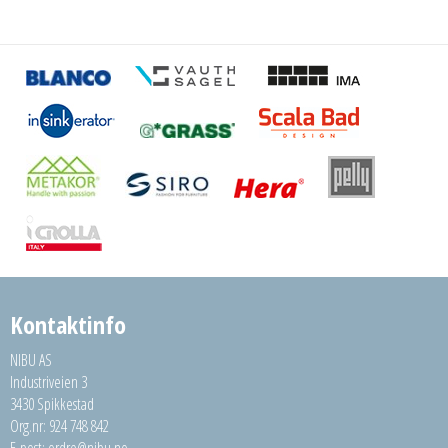
Kontaktinfo
NIBU AS
Industriveien 3
3430 Spikkestad
Org.nr: 924 748 842
E-post:
ordre@nibu.no