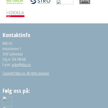
Kontaktinfo
NIBU AS
Industriveien 3
3430 Spikkestad
Org.nr: 924 748 842
E-post:
ordre@nibu.no
Copyright Nibu.no. All rights reserved.
Følg oss på: