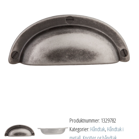
Produktnummer:
1329782
Kategorier:
Håndtak
,
Håndtak i
metall
,
Knotter og håndtak