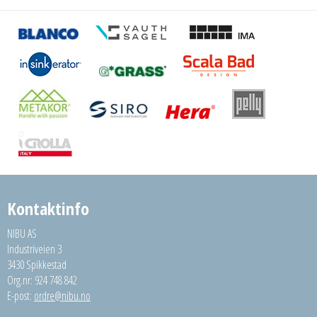
Kontaktinfo
NIBU AS
Industriveien 3
3430 Spikkestad
Org.nr: 924 748 842
E-post:
ordre@nibu.no