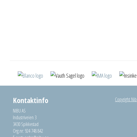
Kontaktinfo
Copyright Nibu
NIBU AS
Industriveien 3
3430 Spikkestad
Org.nr: 924 748 842