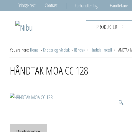
Enlarge text
Contrast
Forhandler login
Handlekurv
PRODUKTER
You are here:
Home
Knotter og håndtak
Håndtak
Håndtak i metall
HÅNDTAK 
HÅNDTAK MOA CC 128
🔍
Beskrivelse