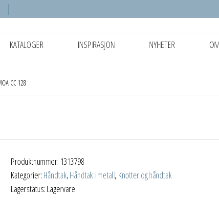
KATALOGER
INSPIRASJON
NYHETER
OM
MOA CC 128
Produktnummer:
1313798
Kategorier:
Håndtak
,
Håndtak i metall
,
Knotter og håndtak
Lagerstatus: Lagervare