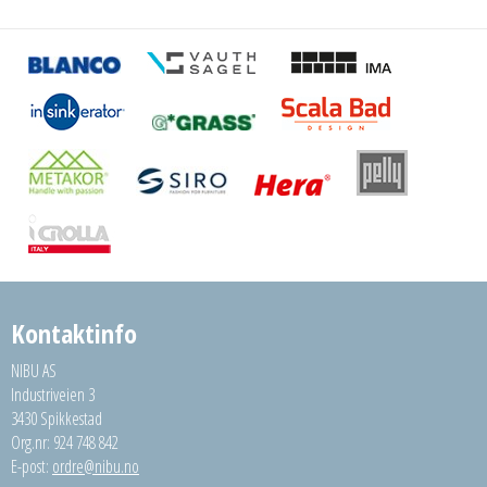
Kontaktinfo
NIBU AS
Industriveien 3
3430 Spikkestad
Org.nr: 924 748 842
E-post:
ordre@nibu.no