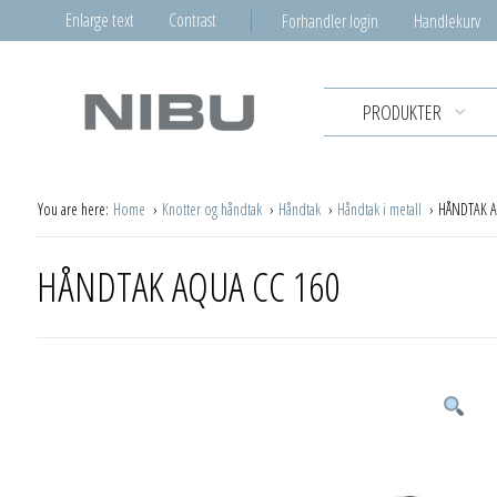
Enlarge text
Contrast
Forhandler login
Handlekurv
PRODUKTER
You are here:
Home
Knotter og håndtak
Håndtak
Håndtak i metall
HÅNDTAK A
HÅNDTAK AQUA CC 160