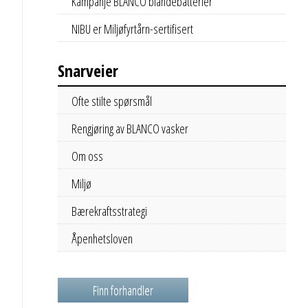
Kampanje BLANCO blandebatterier
NIBU er Miljøfyrtårn-sertifisert
Snarveier
Ofte stilte spørsmål
Rengjøring av BLANCO vasker
Om oss
Miljø
Bærekraftsstrategi
Åpenhetsloven
Finn forhandler