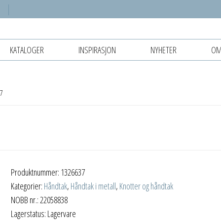
KATALOGER
INSPIRASJON
NYHETER
OM
17
Produktnummer:
1326637
Kategorier:
Håndtak
,
Håndtak i metall
,
Knotter og håndtak
NOBB nr.: 22058838
Lagerstatus: Lagervare