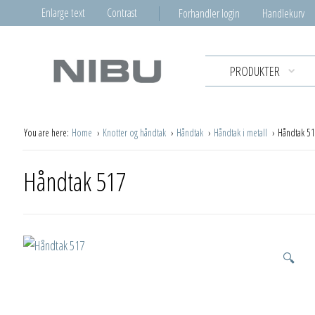
Enlarge text
Contrast
Forhandler login
Handlekurv
PRODUKTER
You are here:
Home
Knotter og håndtak
Håndtak
Håndtak i metall
Håndtak 5
Håndtak 517
🔍