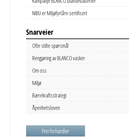
Kampanje BLANCO blandebatterier
NIBU er Miljøfyrtårn-sertifisert
Snarveier
Ofte stilte spørsmål
Rengjøring av BLANCO vasker
Om oss
Miljø
Bærekraftsstrategi
Åpenhetsloven
Finn forhandler