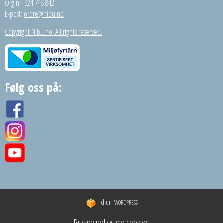
Org.nr: 924 748 842
E-post:
ordre@nibu.no
Copyright Nibu.no. All rights reserved.
Følg oss på:
idium
WORDPRESS
Privacy policy and cookies