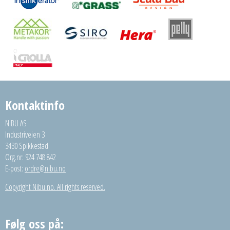
Kontaktinfo
NIBU AS
Industriveien 3
3430 Spikkestad
Org.nr: 924 748 842
E-post:
ordre@nibu.no
Copyright Nibu.no. All rights reserved.
Følg oss på: