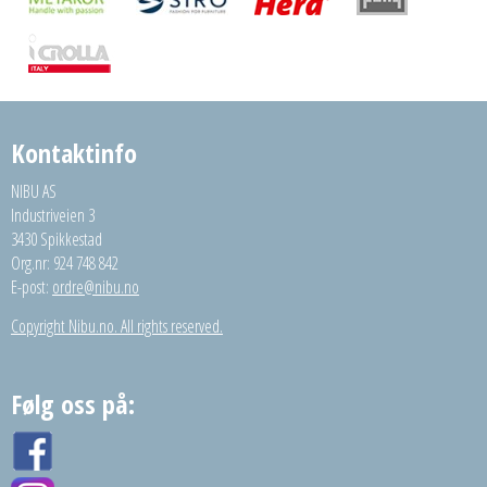
Kontaktinfo
NIBU AS
Industriveien 3
3430 Spikkestad
Org.nr: 924 748 842
E-post:
ordre@nibu.no
Copyright Nibu.no. All rights reserved.
Følg oss på: