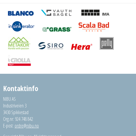
Kontaktinfo
NIBU AS
Industriveien 3
3430 Spikkestad
Org.nr: 924 748 842
E-post:
ordre@nibu.no