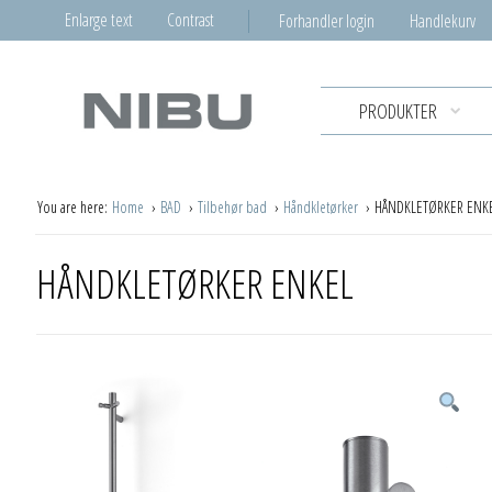
Enlarge text
Contrast
Forhandler login
Handlekurv
PRODUKTER
You are here:
Home
BAD
Tilbehør bad
Håndkletørker
HÅNDKLETØRKER ENK
HÅNDKLETØRKER ENKEL