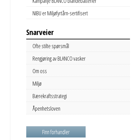
Kampanje BLANCO blandebatterier
NIBU er Miljøfyrtårn-sertifisert
Snarveier
Ofte stilte spørsmål
Rengjøring av BLANCO vasker
Om oss
Miljø
Bærekraftsstrategi
Åpenhetsloven
Finn forhandler