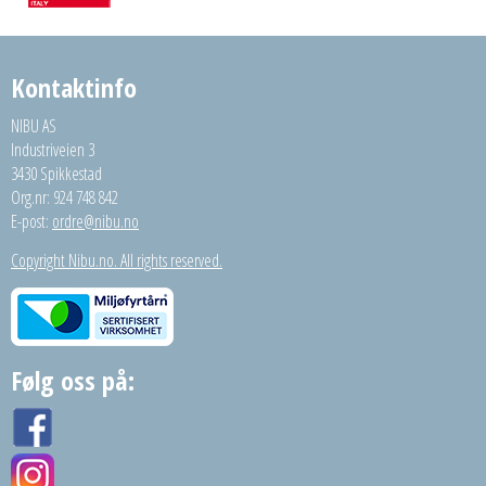
Kontaktinfo
NIBU AS
Industriveien 3
3430 Spikkestad
Org.nr: 924 748 842
E-post:
ordre@nibu.no
Copyright Nibu.no. All rights reserved.
Følg oss på: