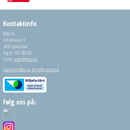
Kontaktinfo
NIBU AS
Industriveien 3
3430 Spikkestad
Org.nr: 924 748 842
E-post:
ordre@nibu.no
Copyright Nibu.no. All rights reserved.
Følg oss på: