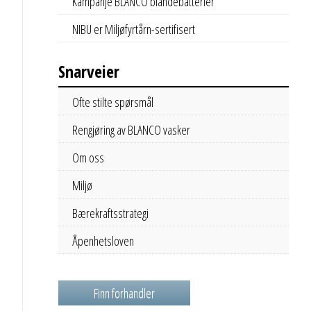
Kampanje BLANCO blandebatterier
NIBU er Miljøfyrtårn-sertifisert
Snarveier
Ofte stilte spørsmål
Rengjøring av BLANCO vasker
Om oss
Miljø
Bærekraftsstrategi
Åpenhetsloven
Finn forhandler