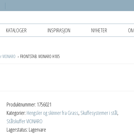
KATALOGER
INSPIRASJON
NYHETER
OM
fer VIONARO
FRONTSTAB. VIONARO H185
Produktnummer:
1756021
Kategorier:
Hengsler og skinner fra Grass
,
Skuffesystemer i stål
,
Stålskuffer VIONARO
Lagerstatus: Lagervare