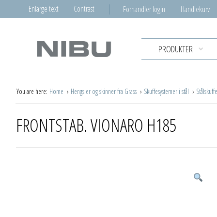
Enlarge text
Contrast
Forhandler login
Handlekurv
PRODUKTER
You are here:
Home
Hengsler og skinner fra Grass
Skuffesystemer i stål
Stålskuf
FRONTSTAB. VIONARO H185