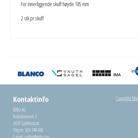
For innerliggende skuff høyde 185 mm
2 stk pr skuff
Kontaktinfo
Copyright Nibu
NIBU AS
Industriveien 3
3430 Spikkestad
Org.nr: 924 748 842
E-post:
ordre@nibu.no