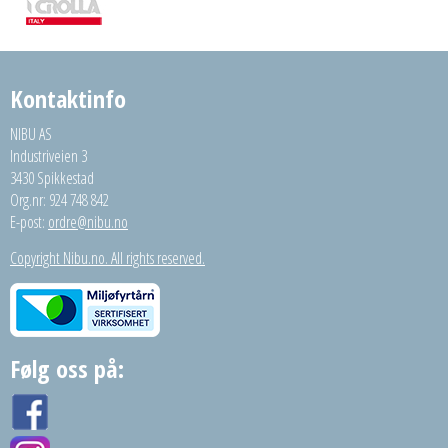
Kontaktinfo
NIBU AS
Industriveien 3
3430 Spikkestad
Org.nr: 924 748 842
E-post:
ordre@nibu.no
Copyright Nibu.no. All rights reserved.
Følg oss på: