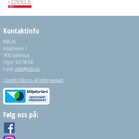
Kontaktinfo
NIBU AS
Industriveien 3
3430 Spikkestad
Org.nr: 924 748 842
E-post:
ordre@nibu.no
Copyright Nibu.no. All rights reserved.
Følg oss på: