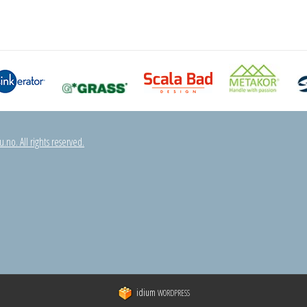
.no. All rights reserved.
idium
WORDPRESS