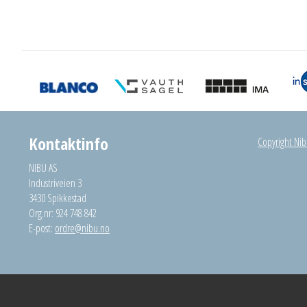
Kontaktinfo
Copyright Nibu
NIBU AS
Industriveien 3
3430 Spikkestad
Org.nr: 924 748 842
E-post:
ordre@nibu.no