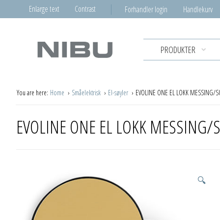
Enlarge text
Contrast
Forhandler login
Handlekurv
PRODUKTER
You are here:
Home
Småelektrisk
El-søyler
EVOLINE ONE EL LOKK MESSING/S
EVOLINE ONE EL LOKK MESSING/
🔍