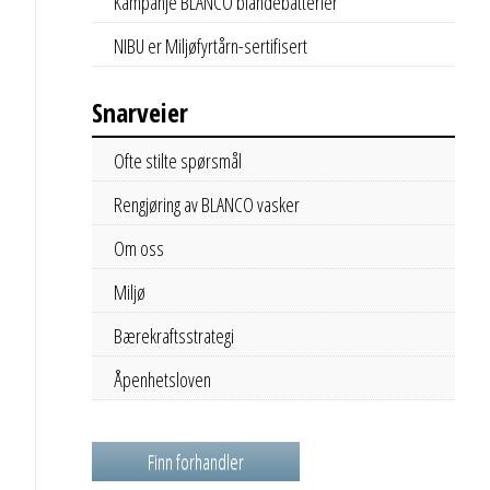
Kampanje BLANCO blandebatterier
NIBU er Miljøfyrtårn-sertifisert
Snarveier
Ofte stilte spørsmål
Rengjøring av BLANCO vasker
Om oss
Miljø
Bærekraftsstrategi
Åpenhetsloven
Finn forhandler