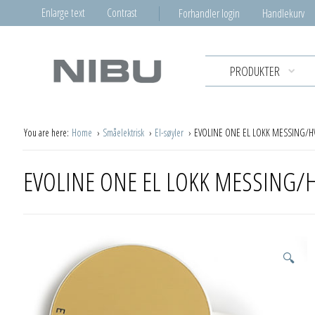
Enlarge text
Contrast
Forhandler login
Handlekurv
PRODUKTER
You are here:
Home
Småelektrisk
El-søyler
EVOLINE ONE EL LOKK MESSING/HV
EVOLINE ONE EL LOKK MESSING/H
🔍