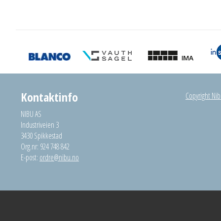
Kontaktinfo
Copyright Nibu
NIBU AS
Industriveien 3
3430 Spikkestad
Org.nr: 924 748 842
E-post:
ordre@nibu.no