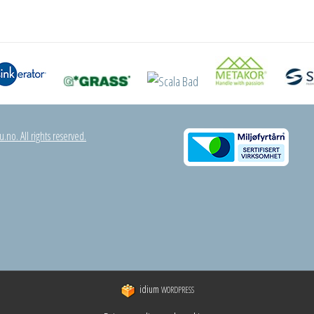
.no. All rights reserved.
idium
WORDPRESS