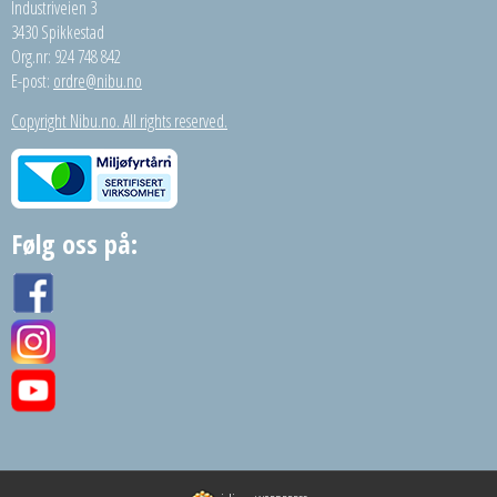
Industriveien 3
3430 Spikkestad
Org.nr: 924 748 842
E-post:
ordre@nibu.no
Copyright Nibu.no. All rights reserved.
Følg oss på: