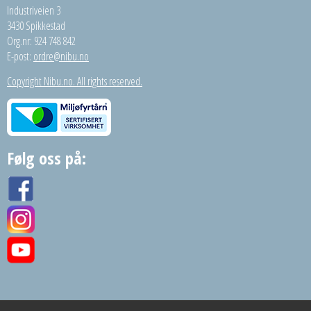
Industriveien 3
3430 Spikkestad
Org.nr: 924 748 842
E-post:
ordre@nibu.no
Copyright Nibu.no. All rights reserved.
Følg oss på: