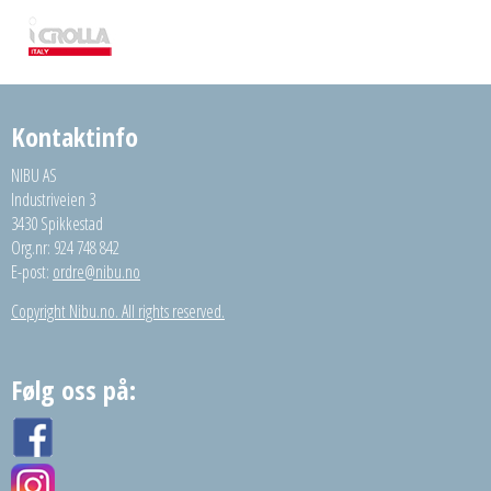
Kontaktinfo
NIBU AS
Industriveien 3
3430 Spikkestad
Org.nr: 924 748 842
E-post:
ordre@nibu.no
Copyright Nibu.no. All rights reserved.
Følg oss på: