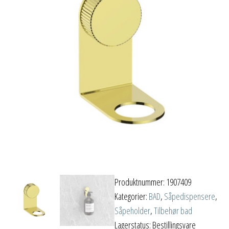
Produktnummer:
1907409
Kategorier:
BAD
,
Såpedispensere
,
Såpeholder
,
Tilbehør bad
Lagerstatus: Bestillingsvare