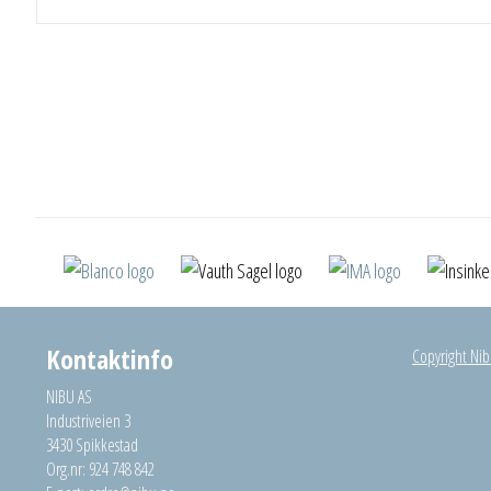
Kontaktinfo
Copyright Nibu
NIBU AS
Industriveien 3
3430 Spikkestad
Org.nr: 924 748 842