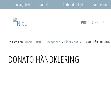
Enlarge text
Contrast
Forhandler login
Handlekurv
PRODUKTER
You are here:
Home
BAD
Tilbehør bad
Håndklering
DONATO HÅNDKLERING
DONATO HÅNDKLERING