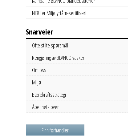
Kampanje BLANCO blandebatterier
NIBU er Miljøfyrtårn-sertifisert
Snarveier
Ofte stilte spørsmål
Rengjøring av BLANCO vasker
Om oss
Miljø
Bærekraftsstrategi
Åpenhetsloven
Finn forhandler