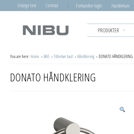
Enlarge text
Contrast
Forhandler login
Handlekurv
PRODUKTER
You are here:
Home
BAD
Tilbehør bad
Håndklering
DONATO HÅNDKLERING
DONATO HÅNDKLERING