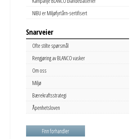
Kampanje BLANCO blandebatterier
NIBU er Miljøfyrtårn-sertifisert
Snarveier
Ofte stilte spørsmål
Rengjøring av BLANCO vasker
Om oss
Miljø
Bærekraftsstrategi
Åpenhetsloven
Finn forhandler