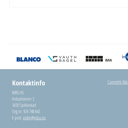
Kontaktinfo
Copyright Nibu
NIBU AS
Industriveien 3
3430 Spikkestad
Org.nr: 924 748 842
E-post:
ordre@nibu.no