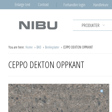
Enlarge text
Contrast
Forhandler login
Handlekurv
PRODUKTER
You are here:
Home
BAD
Benkeplater
CEPPO DEKTON OPPKANT
CEPPO DEKTON OPPKANT