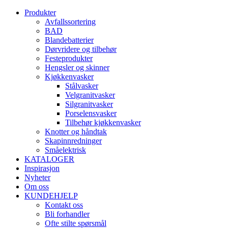
Produkter
Avfallssortering
BAD
Blandebatterier
Dørvridere og tilbehør
Festeprodukter
Hengsler og skinner
Kjøkkenvasker
Stålvasker
Velgranitvasker
Silgranitvasker
Porselensvasker
Tilbehør kjøkkenvasker
Knotter og håndtak
Skapinnredninger
Småelektrisk
KATALOGER
Inspirasjon
Nyheter
Om oss
KUNDEHJELP
Kontakt oss
Bli forhandler
Ofte stilte spørsmål