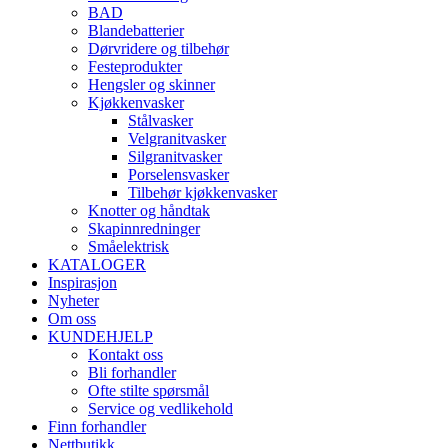
BAD
Blandebatterier
Dørvridere og tilbehør
Festeprodukter
Hengsler og skinner
Kjøkkenvasker
Stålvasker
Velgranitvasker
Silgranitvasker
Porselensvasker
Tilbehør kjøkkenvasker
Knotter og håndtak
Skapinnredninger
Småelektrisk
KATALOGER
Inspirasjon
Nyheter
Om oss
KUNDEHJELP
Kontakt oss
Bli forhandler
Ofte stilte spørsmål
Service og vedlikehold
Finn forhandler
Nettbutikk