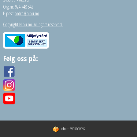
Org.nr: 924 748 842
E-post:
ordre@nibu.no
Copyright Nibu.no. All rights reserved.
Følg oss på:
idium
WORDPRESS