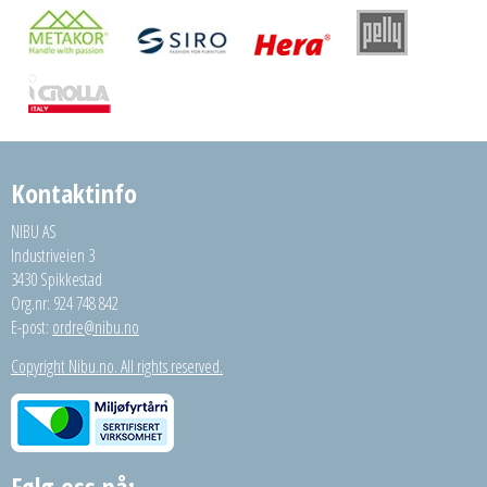
Kontaktinfo
NIBU AS
Industriveien 3
3430 Spikkestad
Org.nr: 924 748 842
E-post:
ordre@nibu.no
Copyright Nibu.no. All rights reserved.
Følg oss på: