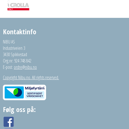
Kontaktinfo
NIBU AS
Industriveien 3
3430 Spikkestad
Org.nr: 924 748 842
E-post:
ordre@nibu.no
Copyright Nibu.no. All rights reserved.
Følg oss på: