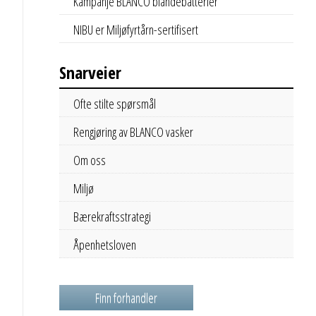
Kampanje BLANCO blandebatterier
NIBU er Miljøfyrtårn-sertifisert
Snarveier
Ofte stilte spørsmål
Rengjøring av BLANCO vasker
Om oss
Miljø
Bærekraftsstrategi
Åpenhetsloven
Finn forhandler