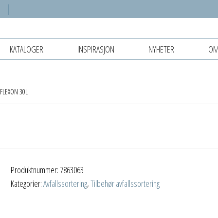
KATALOGER
INSPIRASJON
NYHETER
OM
 FLEXON 30L
Produktnummer:
7863063
Kategorier:
Avfallssortering
,
Tilbehør avfallssortering