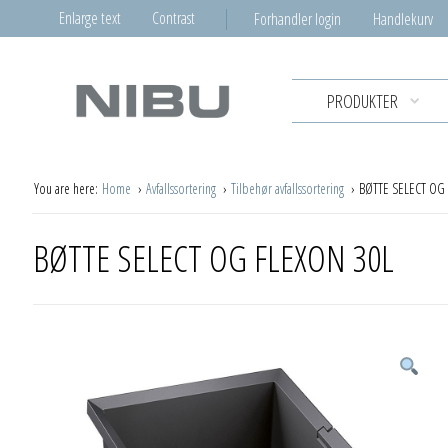
Enlarge text
Contrast
Forhandler login
Handlekurv
PRODUKTER
You are here:
Home
Avfallssortering
Tilbehør avfallssortering
BØTTE SELECT OG
BØTTE SELECT OG FLEXON 30L