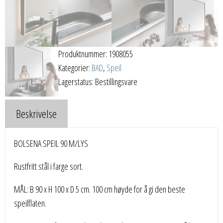
Produktnummer:
1908055
Kategorier:
BAD
,
Speil
Lagerstatus: Bestillingsvare
Beskrivelse
BOLSENA SPEIL 90 M/LYS
Rustfritt stål i farge sort.
MÅL: B 90 x H 100 x D 5 cm. 100 cm høyde for å gi den beste
speilflaten.