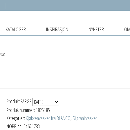
KATALOGER
INSPIRASJON
NYHETER
OM
320-U.
Produkt FARGE
Produktnummer:
1825185
Kategorier:
Kjøkkenvasker fra BLANCO
,
Silgranitvasker
NOBB nr.: 54621783