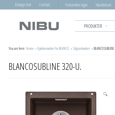
Enlarge text
Contrast
Forhandler login
Handlekurv
PRODUKTER
You are here:
Home
Kjøkkenvasker fra BLANCO
Silgranitvasker
BLANCOSUBLINE 
BLANCOSUBLINE 320-U.
🔍