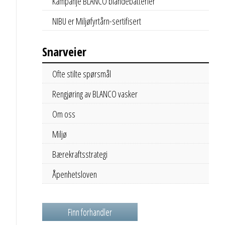
Kampanje BLANCO blandebatterier
NIBU er Miljøfyrtårn-sertifisert
Snarveier
Ofte stilte spørsmål
Rengjøring av BLANCO vasker
Om oss
Miljø
Bærekraftsstrategi
Åpenhetsloven
Finn forhandler