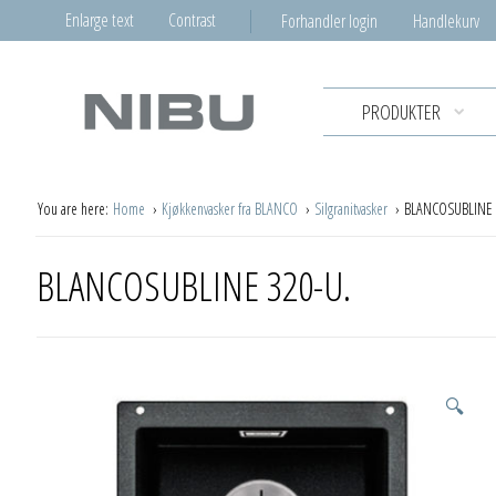
Enlarge text
Contrast
Forhandler login
Handlekurv
PRODUKTER
You are here:
Home
Kjøkkenvasker fra BLANCO
Silgranitvasker
BLANCOSUBLINE 
BLANCOSUBLINE 320-U.
🔍