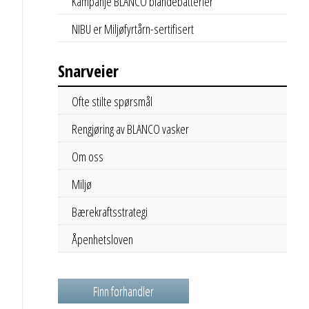
Kampanje BLANCO blandebatterier
NIBU er Miljøfyrtårn-sertifisert
Snarveier
Ofte stilte spørsmål
Rengjøring av BLANCO vasker
Om oss
Miljø
Bærekraftsstrategi
Åpenhetsloven
Finn forhandler