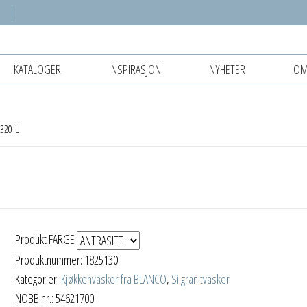
KATALOGER
INSPIRASJON
NYHETER
OM
320-U.
Produkt FARGE
Produktnummer:
1825130
Kategorier:
Kjøkkenvasker fra BLANCO
,
Silgranitvasker
NOBB nr.: 54621700