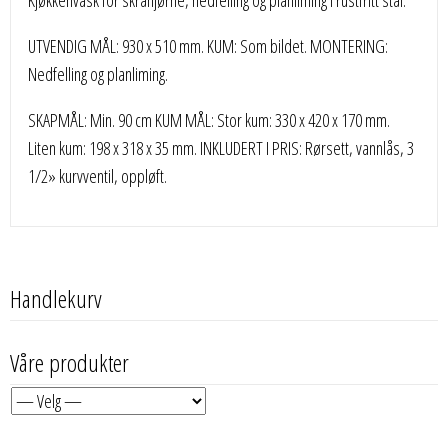
Kjøkkenvask for skråhjørne, nedfelling og planliming i rustfritt stål.
UTVENDIG MÅL: 930 x 510 mm. KUM: Som bildet. MONTERING:
Nedfelling og planliming.
SKAPMÅL: Min. 90 cm KUM MÅL: Stor kum: 330 x 420 x 170 mm.
Liten kum: 198 x 318 x 35 mm. INKLUDERT I PRIS: Rørsett, vannlås, 3
1/2» kurvventil, oppløft.
Handlekurv
Våre produkter