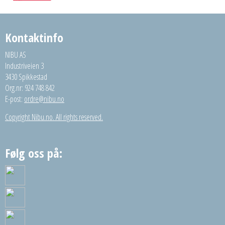
Kontaktinfo
NIBU AS
Industriveien 3
3430 Spikkestad
Org.nr: 924 748 842
E-post:
ordre@nibu.no
Copyright Nibu.no. All rights reserved.
Følg oss på: