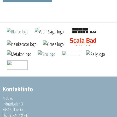
Kontaktinfo
NIBU AS
Industriveien 3
3430 Spikkestad
Org.nr: 924 748 842