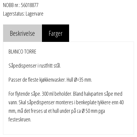
NOBB nr.: 56018877
Lagerstatus: Lagervare
Beskrivelse
Farger
BLANCO TORRE
Såpedispenser i rustfritt stål.
Passer de fleste kjøkkenvasker. Hull Ø=35 mm.
For flytende såpe. 300 ml beholder. Bland halvparten såpe med
vann. Skal såpedispenser monteres i benkeplate tykkere enn 40
mm, må det freses ut et hull under på ca Ø 50 mm pga
festeskruen.