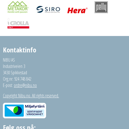
Kontaktinfo
NIBU AS
Industriveien 3
3430 Spikkestad
Org.nr: 924 748 842
E-post:
ordre@nibu.no
Copyright Nibu.no. All rights reserved.
Følg oss på: