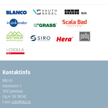
Kontaktinfo
NIBU AS
Industriveien 3
3430 Spikkestad
Org.nr: 924 748 842
E-post:
ordre@nibu.no