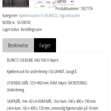
Produktnummer:
1827776
Kategorier:
Kjøkkenvasker fra BLANCO
,
Silgranitvasker
NOBB nr.: 56108742
Lagerstatus: Bestillingsvare
Beskrivelse
Farger
BLANCO SULBLINE 340/160-U Høyre.
Kjøkkenvask for underliming i SILGRANIT, lavagrå.
UTVENDIG MÅL: 555×460 mm. KUM: Høyre. MONTERING:
Underliming.
SKAPMÅL: min. 60 cm KUM MÅL: Stor kum: 340 x 400 x 190 mm.
Liten kum: 160 x 400 x 130 mm, innvendig hjørneradie på 10 mm.