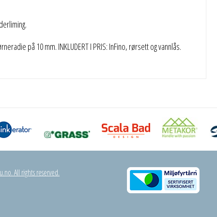
erliming.
neradie på 10 mm. INKLUDERT I PRIS: InFino, rørsett og vannlås.
.no. All rights reserved.