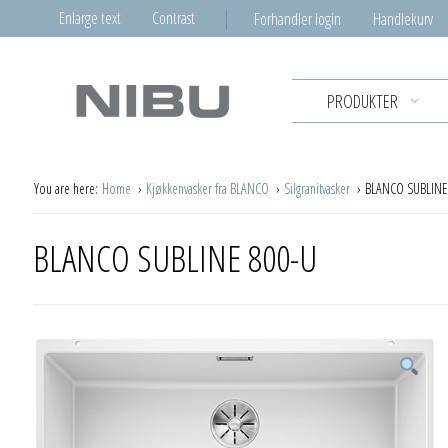
Enlarge text
Contrast
Forhandler login
Handlekurv
PRODUKTER
You are here:
Home
Kjøkkenvasker fra BLANCO
Silgranitvasker
BLANCO SUBLINE
BLANCO SUBLINE 800-U