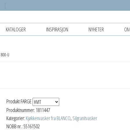
KATALOGER
INSPIRASJON
NYHETER
OM
 800-U
Produkt FARGE
Produktnummer:
1811447
Kategorier:
Kjøkkenvasker fra BLANCO
,
Silgranitvasker
NOBB nr.: 55161502