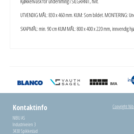
Kjøkkenvask for underliming i SILGRANIT, hvit.
UTVENDIG MÅL: 830 x 460 mm. KUM: Som bildet. MONTERING: Und
SKAPMÅL: min. 90 cm KUM MÅL: 800 x 400 x 220 mm, innvendig hjør
Kontaktinfo
Copyright Nibu
NIBU AS
Industriveien 3
3430 Spikkestad