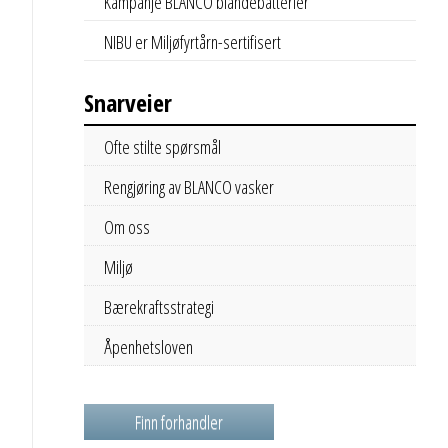
Kampanje BLANCO blandebatterier
NIBU er Miljøfyrtårn-sertifisert
Snarveier
Ofte stilte spørsmål
Rengjøring av BLANCO vasker
Om oss
Miljø
Bærekraftsstrategi
Åpenhetsloven
Finn forhandler