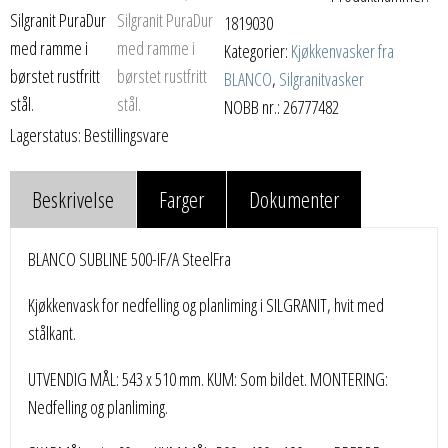
1819030
Kategorier:
Kjøkkenvasker fra
BLANCO
,
Silgranitvasker
NOBB nr.: 26777482
Lagerstatus: Bestillingsvare
Beskrivelse
Farger
Dokumenter
BLANCO SUBLINE 500-IF/A SteelFra
Kjøkkenvask for nedfelling og planliming i SILGRANIT, hvit med
stålkant.
UTVENDIG MÅL: 543 x 510 mm. KUM: Som bildet. MONTERING:
Nedfelling og planliming.