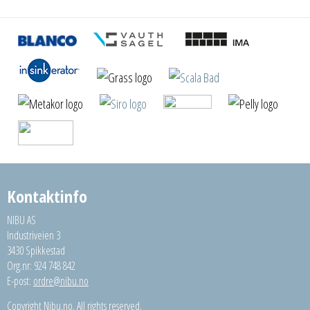
Kontaktinfo
NIBU AS
Industriveien 3
3430 Spikkestad
Org.nr: 924 748 842
E-post:
ordre@nibu.no
Copyright Nibu.no. All rights reserved.