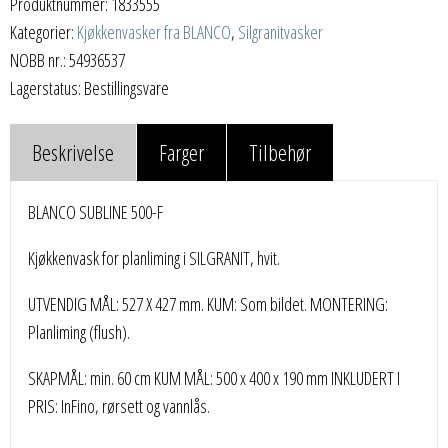
Produktnummer:
1833555
Kategorier:
Kjøkkenvasker fra BLANCO
,
Silgranitvasker
NOBB nr.: 54936537
Lagerstatus: Bestillingsvare
Beskrivelse
Farger
Tilbehør
BLANCO SUBLINE 500-F
Kjøkkenvask for planliming i SILGRANIT, hvit.
UTVENDIG MÅL: 527 X 427 mm. KUM: Som bildet. MONTERING:
Planliming (flush).
SKAPMÅL: min. 60 cm KUM MÅL: 500 x 400 x 190 mm INKLUDERT I
PRIS: InFino, rørsett og vannlås.