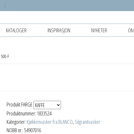
KATALOGER
INSPIRASJON
NYHETER
OM
 500-F
Produkt FARGE
Produktnummer:
1833524
Kategorier:
Kjøkkenvasker fra BLANCO
,
Silgranitvasker
NOBB nr.: 54907016