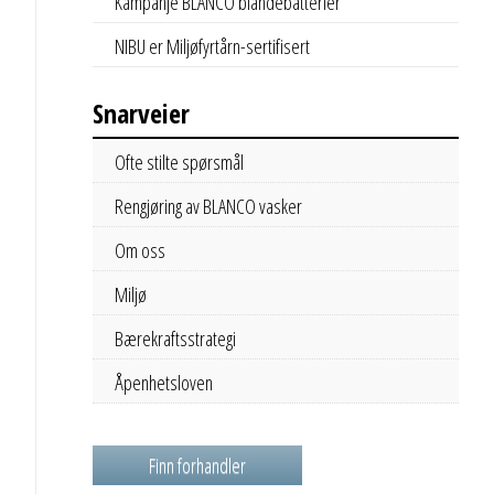
Kampanje BLANCO blandebatterier
NIBU er Miljøfyrtårn-sertifisert
Snarveier
Ofte stilte spørsmål
Rengjøring av BLANCO vasker
Om oss
Miljø
Bærekraftsstrategi
Åpenhetsloven
Finn forhandler