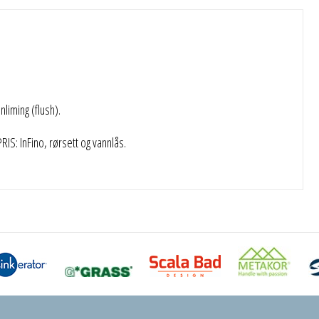
iming (flush).
S: InFino, rørsett og vannlås.