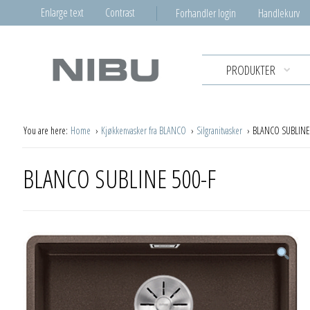
Enlarge text
Contrast
Forhandler login
Handlekurv
PRODUKTER
You are here:
Home
Kjøkkenvasker fra BLANCO
Silgranitvasker
BLANCO SUBLINE
BLANCO SUBLINE 500-F