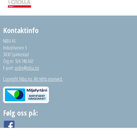
Kontaktinfo
NIBU AS
Industriveien 3
3430 Spikkestad
Org.nr: 924 748 842
E-post:
ordre@nibu.no
Copyright Nibu.no. All rights reserved.
Følg oss på: