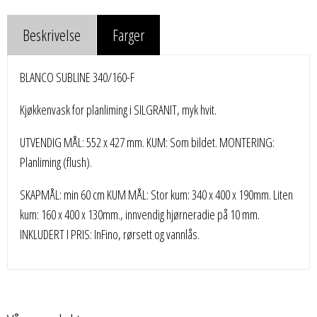
Beskrivelse
Farger
BLANCO SUBLINE 340/160-F
Kjøkkenvask for planliming i SILGRANIT, myk hvit.
UTVENDIG MÅL: 552 x 427 mm. KUM: Som bildet. MONTERING:
Planliming (flush).
SKAPMÅL: min 60 cm KUM MÅL: Stor kum: 340 x 400 x 190mm. Liten
kum: 160 x 400 x 130mm., innvendig hjørneradie på 10 mm.
INKLUDERT I PRIS: InFino, rørsett og vannlås.