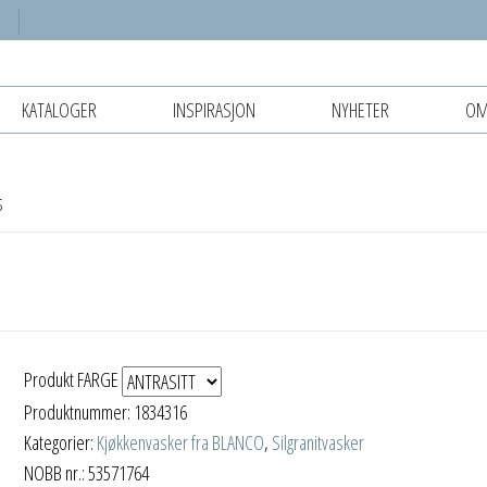
KATALOGER
INSPIRASJON
NYHETER
OM
S
Produkt FARGE
Produktnummer:
1834316
Kategorier:
Kjøkkenvasker fra BLANCO
,
Silgranitvasker
NOBB nr.: 53571764