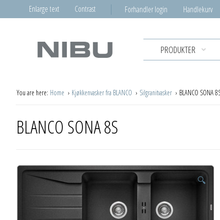
Enlarge text
Contrast
Forhandler login
Handlekurv
PRODUKTER
You are here:
Home
Kjøkkenvasker fra BLANCO
Silgranitvasker
BLANCO SONA 8
BLANCO SONA 8S
🔍