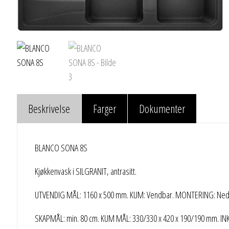
Beskrivelse
Farger
Dokumenter
BLANCO SONA 8S
Kjøkkenvask i SILGRANIT, antrasitt.
UTVENDIG MÅL: 1160 x 500 mm. KUM: Vendbar. MONTERING: Nedfe
SKAPMÅL: min. 80 cm. KUM MÅL: 330/330 x 420 x 190/190 mm. INKL