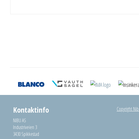
Kontaktinfo
Copyright Nibu
NIBU AS
Industriveien 3
3430 Spikkestad