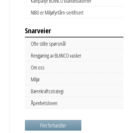
Kampanje BLANCO blandebatterier
NIBU er Miljøfyrtårn-sertifisert
Snarveier
Ofte stilte spørsmål
Rengjøring av BLANCO vasker
Om oss
Miljø
Bærekraftsstrategi
Åpenhetsloven
Finn forhandler