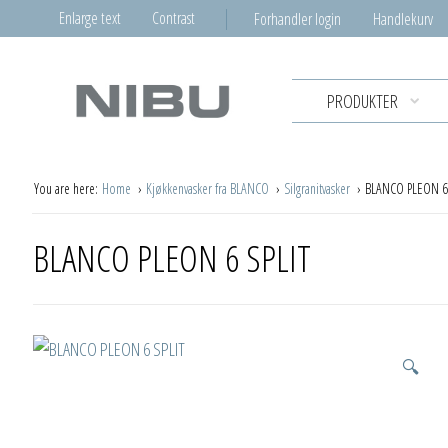
Enlarge text
Contrast
Forhandler login
Handlekurv
PRODUKTER
You are here:
Home
Kjøkkenvasker fra BLANCO
Silgranitvasker
BLANCO PLEON 6 
BLANCO PLEON 6 SPLIT
🔍