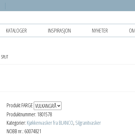
KATALOGER
INSPIRASJON
NYHETER
OM
SPLIT
Produkt FARGE
Produktnummer:
1801578
Kategorier:
Kjøkkenvasker fra BLANCO
,
Silgranitvasker
NOBB nr.: 60074821